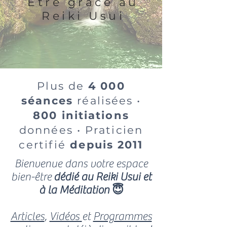
Etre grâce au
Reiki Usui
Plus de
4 000
séances
réalisées •
800 initiations
données • Praticien
certifié
depuis 2011
Bienvenue dans votre espace
bien-être
dédié au Reiki Usui et
à la Méditation 😇
Articles
,
Vidéos
et
Programmes