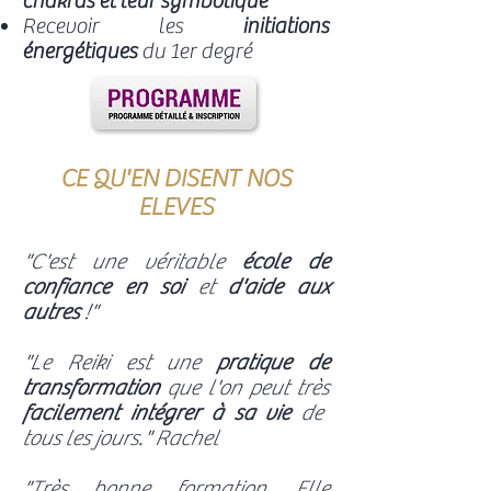
chakras et leur symbolique
Recevoir les
initiations
énergétiques
du 1er degré
CE QU'EN DISENT NOS
ELEVES
"C'est une véritable
école de
confiance en soi
et
d'aide aux
autres
!"
"Le Reiki est une
pratique de
transformation
que l'on peut très
facilement intégrer à sa vie
de
tous les jours." Rachel
"Très bonne formation. Elle