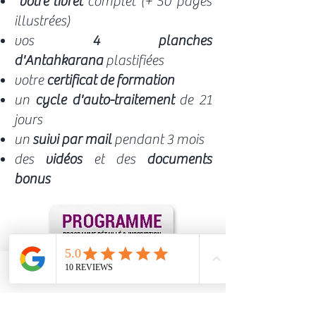
votre livret
complet (+ 50 pages
illustrées)
vos
4 planches
d'Antahkarana
plastifiées
votre
certificat de formation
un
cycle d'auto-traitement
de 21
jours
un
suivi par mail
pendant 3 mois
des
vidéos
et des
documents
bonus
Tarif
2025 :
Phone
Email
Facebook
350 €