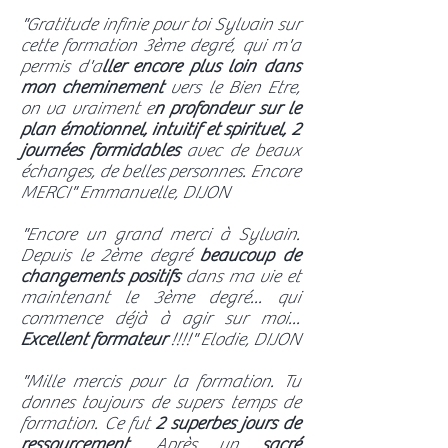
"Gratitude infinie pour toi Sylvain sur
cette formation 3ème degré, qui m'a
permis d'a
ller encore plus loin dans
mon cheminement
vers le Bien Etre,
on va vraiment e
n profondeur sur le
plan émotionnel, intuitif et spirituel,
2
journées formidables
avec de beaux
échanges, de belles personnes. Encore
MERCI" Emmanuelle, DIJON
"Encore un grand merci à Sylvain.
Depuis le 2ème degré
beaucoup de
changements positifs
dans ma vie et
maintenant le 3ème degré... qui
commence déjà à agir sur moi...
Excellent formateur
!!!!" Elodie, DIJON
"Mille mercis pour la formation. Tu
donnes toujours de supers temps de
formation. Ce fut
2 superbes jours de
ressourcement
. Après un
sacré