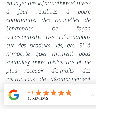
envoyer des informations et mises
à jour relatives à votre
commande, des nouvelles de
l’entreprise de façon
occasionnelle, des informations
sur des produits liés, etc. Si à
n’importe quel moment vous
souhaitez vous désinscrire et ne
plus recevoir d’e-mails, des
instructions de désabonnement
détaillées sont incluses en bas de
chaque e-mail.
7. Consentement
Phone
Email
Facebook
En utilisant notre site, vous
consentez à notre politique de
confidentialité.