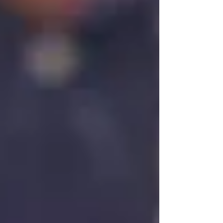
méthode peut vous aider à retrouver calme, énergie et
sérénité au quotidien. Le Reiki ne promet pas de
miracles, mais il