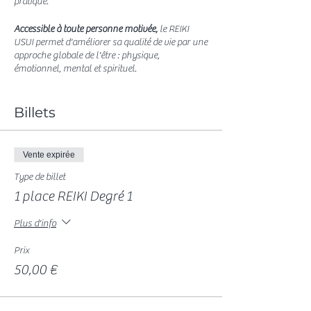
pratique.
Accessible à toute personne motivée,
le REIKI
USUI permet d'améliorer sa qualité de vie par une
approche globale de l'être : physique,
émotionnel, mental et spirituel.
=> Grâce aux Méditations et à l'auto-traitement
Reiki :
Billets
j'apaise mon mental
et mes pensées
je calme mes émotions
et je cultive mon
Vente expirée
lâcher-prise
je m'accepte
tel(le) que je suis
Type de billet
1 place REIKI Degré 1
=> Grâce aux 5 Préceptes de Vie d'Usui :
Plus d'info
j'agis pour m'améliorer
en tant qu'être
humain
je suis plus positif
pour moi-même et pour
Prix
autrui
50,00 €
je chemine pour être
davantage maître de
moi-même