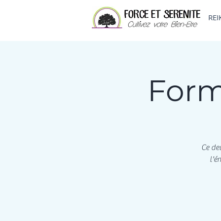
REI
Form
Ce deu
l'é