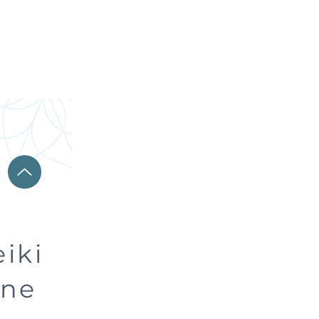
iki
gne