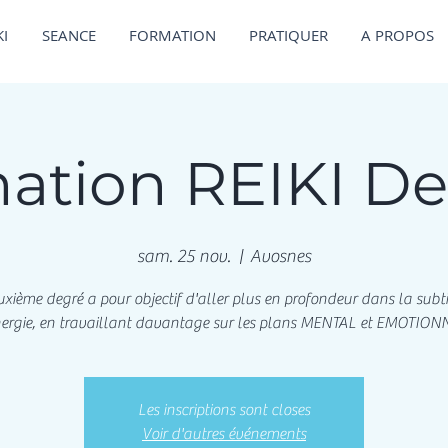
KI
SEANCE
FORMATION
PRATIQUER
A PROPOS
ation REIKI De
sam. 25 nov.
  |  
Avosnes
xième degré a pour objectif d'aller plus en profondeur dans la subti
nergie, en travaillant davantage sur les plans MENTAL et EMOTION
Les inscriptions sont closes
Voir d'autres événements