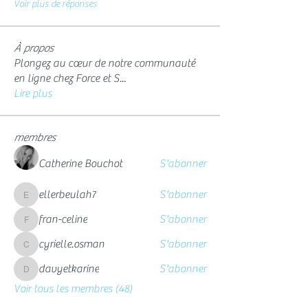
Voir plus de réponses
À propos
Plongez au cœur de notre communauté
en ligne chez Force et S
...
Lire plus
membres
Catherine Bouchot
S'abonner
ellerbeulah7
S'abonner
ellerbeulah7
fran-celine
S'abonner
fran-celine
cyrielle.osman
S'abonner
cyrielle.osman
davyetkarine
S'abonner
davyetkarine
Voir tous les membres (48)