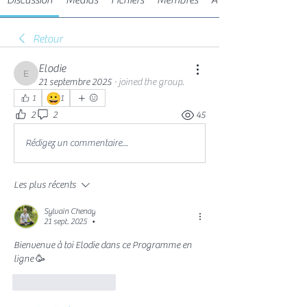
Discussion
Médias
Fichiers
Membres
À propos
Retour
Elodie
Elodie
21 septembre 2025
·
joined the group.
😀
1
1
2
2
45
Rédigez un commentaire...
Les plus récents
Sylvain Chenay
21 sept. 2025
•
Bienvenue à toi Elodie dans ce Programme en 
ligne 🥳
J'aime
Répondre