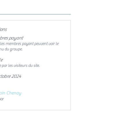
ions
res payant
 les membres payant peuvent voir le
nu du groupe.
le
e par les visiteurs du site.
ctobre 2024
ain Chenay
par