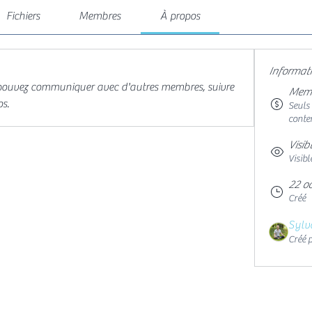
Fichiers
Membres
À propos
Informat
pouvez communiquer avec d'autres membres, suivre 
Memb
os.
Seuls
conte
Visib
Visibl
22 o
Créé
Sylv
Créé 