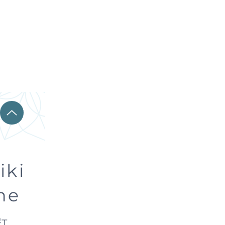
iki
ne
ËT